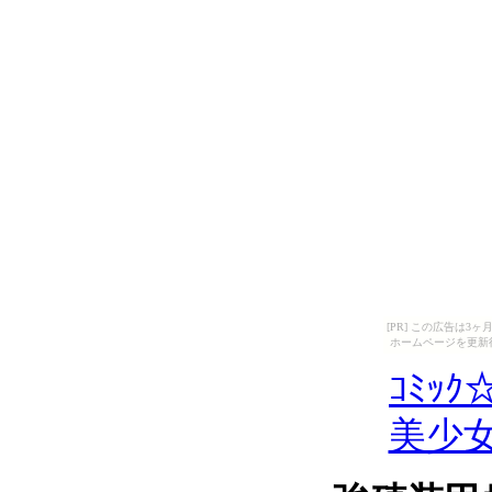
[PR] この広告は
ホームページを更新
ｺﾐｯｸ☆
美少