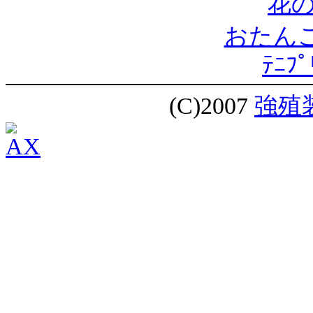
花の
おたんこ
ﾃﾆﾌﾟ
(C)2007
強殖装