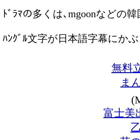
ﾄﾞﾗﾏの多くは､mgoonなどの
ﾊﾝｸﾞﾙ文字が日本語字幕にか
無料立
ま
(
富士美
乙