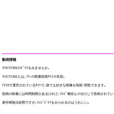
動画情報
YOUTUBEのﾄﾞﾗﾏをみませんか｡
YOUTUBEとは､ﾌﾘｰの映像投稿ｻｲﾄの名前｡
ｱﾒﾘｶで運営されているｻｲﾄで､誰でも好きな映像を投稿･閲覧できます｡
投稿の映像には時間制限があるけれど､ﾃﾚﾋﾞ番組も小分けして投稿されてい
著作権無法状態ですが､ﾃﾚﾋﾞﾄﾞﾗﾏをみられるのはうれしい｡