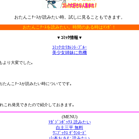
おたんこﾅｰｽが読みたい時。試しに見ることもできます。
おたんこﾅｰｽを読みたい。時間のある時はﾏﾝｶﾞ！
▼ｺﾐｯｸ情報▼
ｺﾐｯｸ☆ﾘｶﾚﾝﾄ･ﾌﾞﾙｰ
美少女姉妹に危機
もより大変でした｡
たんこﾅｰｽが読みたい時についてです｡
あれこれ発見できたので紹介しておきます｡
(MENU)
ﾏｶﾞｼﾞﾝﾎﾞｯｸｽ 読みたい
白土三平 無料
ﾜﾆﾌﾞｯｸｽ ﾀﾞｳﾝﾛｰﾄﾞ
山本おさむ 読みたい