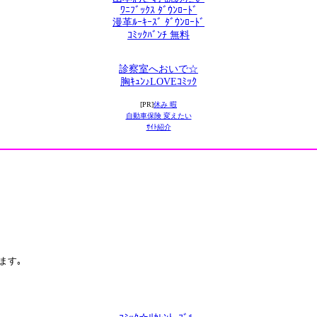
ﾜﾆﾌﾞｯｸｽ ﾀﾞｳﾝﾛｰﾄﾞ
漫革ﾙｰｷｰｽﾞ ﾀﾞｳﾝﾛｰﾄﾞ
ｺﾐｯｸﾊﾞﾝﾁ 無料
診察室へおいで☆
胸ｷｭﾝ♪LOVEｺﾐｯｸ
[PR]
休み 暇
自動車保険 変えたい
ｻｲﾄ紹介
ます｡