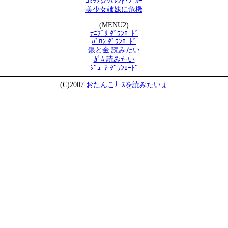
ｺﾐｯｸ☆ﾘｶﾚﾝﾄ･ﾌﾞﾙｰ
美少女姉妹に危機
(MENU2)
ﾃﾆﾌﾟﾘ ﾀﾞｳﾝﾛｰﾄﾞ
ﾊﾞﾛﾝ ﾀﾞｳﾝﾛｰﾄﾞ
銀と金 読みたい
ｶﾞﾑ 読みたい
ｼﾞｭﾆｱ ﾀﾞｳﾝﾛｰﾄﾞ
(C)2007
おたんこﾅｰｽを読みたいょ